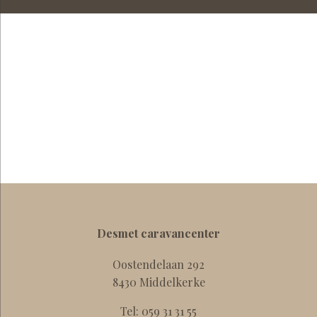
"moments parfaits pour passer du temps
avec les petits - enfants.."
Opa Maurice & Mats
Desmet caravancenter
Oostendelaan 292
8430 Middelkerke
Tel:
059 31 31 55